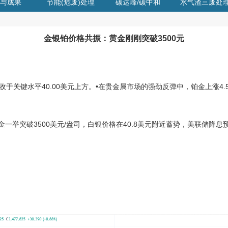
与成果
节能(危废)处理
碳达峰/碳中和
水气渣三废处
金银铂价格共振：黄金刚刚突破3500元
于关键水平40.00美元上方。•在贵金属市场的强劲反弹中，铂金上涨4.
举突破3500美元/盎司，白银价格在40.8美元附近蓄势，美联储降