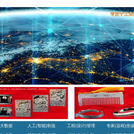
大数据
人工(智能)制造
工程(设计)管理
专家(远程)坐