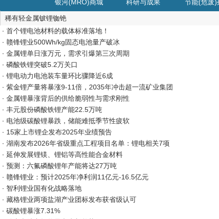
银河(MRO)商城
科研与成果
节能(危废
稀有轻金属铍锂铷铯
· 首个锂电池材料的载体标准落地！
· 赣锋锂业500Wh/kg固态电池量产破冰
· 金属锂单日涨万元，需求引爆第三次周期
· 磷酸铁锂突破5.2万关口
· 锂电动力电池装车量环比骤降近6成
· 紫金锂产量将暴涨9-11倍，2035年冲击超一流矿业集团
· 金属锂暴涨背后的供给脆弱性与需求刚性
· 丰元股份磷酸铁锂产能22.5万吨
· 电池级碳酸锂暴跌，储能难抵季节性疲软
· 15家上市锂企发布2025年业绩预告
· 湖南发布2026年省级重点工程项目名单：锂电相关7项
· 延伸发展锂镁、锂铝等高性能合金材料
· 预测：六氟磷酸锂年产能将达27万吨
· 赣锋锂业：预计2025年净利润11亿元-16.5亿元
· 智利锂业国有化战略落地
· 藏格锂业两项盐湖产业团标发布获省级认可
· 碳酸锂暴涨7.31%