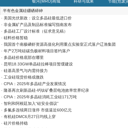
银河(MRO)商城
科研与成果
节能(危废
半有色金属硅硼硒碲砷
· 美国光伏新政：设立多晶硅最低进口价
· 非金属矿产品及制品标准编写指南发布
· 多晶硅工厂设计标准（征求意见稿）
· 硅料价格暂稳
· 我国首个南极磷虾资源高值化利用重点实验室正式落户辽渔集团
· 年产2万吨硅碳负极材料项目签约落户
· 多晶硅价格底部在哪里
· 昆明18.33GW单晶硅拉棒项目暂缓建设
· 硅基高景气与内需待接力
· 工业硅现货价格或微跌
· CPIA：2025年多晶硅产业发展情况
· 隆基再次刷新晶硅-钙钛矿叠层电池效率世界纪录
· CPIA：2025年多晶硅消耗工业硅171万吨
· 智利和阿根廷加入“硅安全倡议”
· 多氟多连续两日涨停 市值逼近600亿元
· 有机硅DMC6月27日均线上穿
· 硅片价格持稳