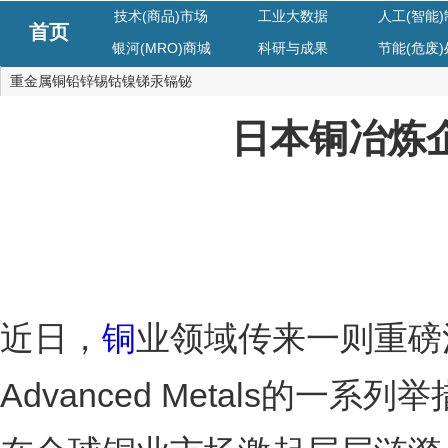
技术(商品)市场
工业大数据
人工(智能
首页
银河(MRO)商城
科研与成果
节能(危废
重金属铜铅锌锡钴镍锑汞镉铋
日本铜冶炼企
近日，
铜
业领域传来一则重磅
Advanced Metals的