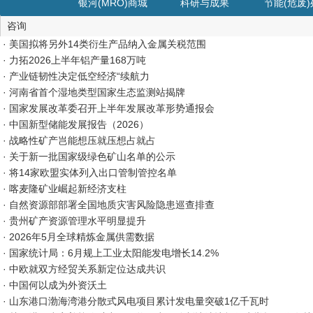
银河(MRO)商城
科研与成果
节能(危废
咨询
· 美国拟将另外14类衍生产品纳入金属关税范围
· 力拓2026上半年铝产量168万吨
· 产业链韧性决定低空经济“续航力
· 河南省首个湿地类型国家生态监测站揭牌
· 国家发展改革委召开上半年发展改革形势通报会
· 中国新型储能发展报告（2026）
· 战略性矿产岂能想压就压想占就占
· 关于新一批国家级绿色矿山名单的公示
· 将14家欧盟实体列入出口管制管控名单
· 喀麦隆矿业崛起新经济支柱
· 自然资源部部署全国地质灾害风险隐患巡查排查
· 贵州矿产资源管理水平明显提升
· 2026年5月全球精炼金属供需数据
· 国家统计局：6月规上工业太阳能发电增长14.2%
· 中欧就双方经贸关系新定位达成共识
· 中国何以成为外资沃土
· 山东港口渤海湾港分散式风电项目累计发电量突破1亿千瓦时